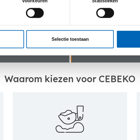
Voorkeuren
Statistieken
Vlotte service
k bij het leveren van
Dankzij onze eigen tr
f.
steeds snel schakelen 
problemen. Wij besch
assistentie op locati
Selectie toestaan
de machine(s).
Waarom kiezen voor CEBEKO