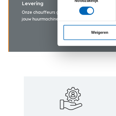
Noodzakelijk
Levering
Onze chauffeurs gaan snel en zorgvuldig te wer
jouw huurmachine(s) bij jouw thuis of op de wer
Weigeren