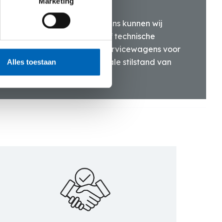
Marketing
ansportdienst en servicewagens kunnen wij
bij last minute bestellingen of technische
ikken over goed uitgeruste servicewagens voor
e en garanderen zo een minimale stilstand van
Alles toestaan