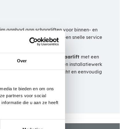
im aanbod aan schaarliften voor binnen- en
or veiligheid, efficiëntie en een snelle service
rf.
en
compacte elektrische schaarlift
met een
Over
. Perfect voor onderhouds- en installatiewerk
 bereikbare ruimtes. Lichtgewicht en eenvoudig
 media te bieden en om ons
ze partners voor social
nformatie die u aan ze heeft