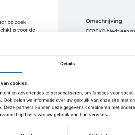
Omschrijving
aar op zoek
hikt is voor de
CEBEKO biedt een ru
tact op met ons
buitengebruik. Kies vo
men met jou een
op maat van jouw we
staat er nog
De
JLG 1230ES
is e
 Advisor
Details
werkhoogte van 5,6 m
in kleine en moeilijk
zelf te transporteren.
 van cookies
ent en advertenties te personaliseren, om functies voor social
. Ook delen we informatie over uw gebruik van onze site met on
e. Deze partners kunnen deze gegevens combineren met andere i
erzameld op basis van uw gebruik van hun services.