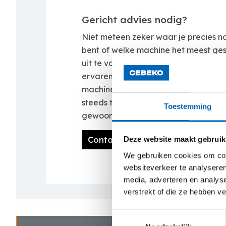
Gericht advies nodig?
Niet meteen zeker waar je precies n
bent of welke machine het meest gesc
uit te voeren werken? Neem dan con
ervaren verhuurteam. Zij zoeken sa
machine op maat van het project. Be
steeds twijfel? Dan komt onze Rental
Toestemming
gewoon ter plaatse.
Contacteer ons
Deze website maakt gebruik
We gebruiken cookies om cont
websiteverkeer te analyseren
media, adverteren en analys
verstrekt of die ze hebben v
Toestemmingsselectie