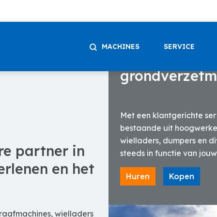
MACHINES
SERVICE
Uitgebreid g
grondverzetm
Met een klantgerichte se
bestaande uit hoogwerkers
wielladers, dumpers en d
e partner in
steeds in functie van jou
erlenen en het
Huren
Kopen
aafmachines, wielladers