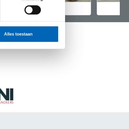
Verdichting
V
Alles toestaan