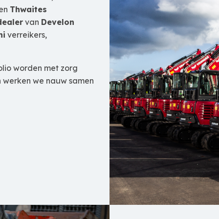
 en
Thwaites
dealer
van
Develon
ni
verreikers,
olio worden met zorg
en werken we nauw samen