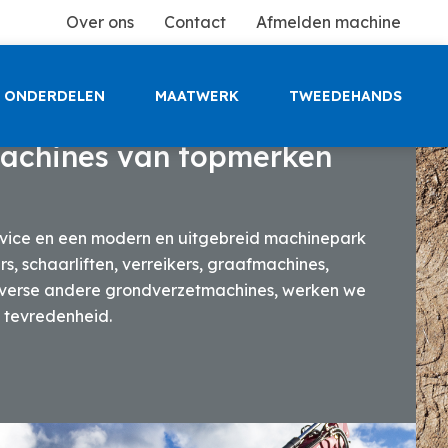
Over ons
Contact
Afmelden machine
ONDERDELEN
MAATWERK
TWEEDEHANDS
amma bouw- en
achines van topmerken
rvice en een modern en uitgebreid machinepark
, schaarliften, verreikers, graafmachines,
iverse andere grondverzetmachines, werken we
w tevredenheid.