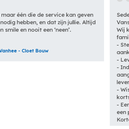
Sedert vele jaren is NV Carlo
Vansteenkiste-Mylle klant bij NV Cebeko.
Wij kunnen enkel zeer positief zijn over dit
familiale bedrijf :
- Steeds zeer correcte prijzen voor de
aankoop van nieuwe machines
- Levertermijnen worden correct nageleefd
- Indien nodig worden vervangmachines
aangeboden tot aan de effectieve
levertermijn
- Wisselstukken worden steeds binnen de
kortst mogelijke termijn geleverde
- Een uitstekende service na verkoop, en
een prima hersteldienst!!
Kortom : een aanrader voor elke bedrijf da
een machine nodig heeft, in aankoop of in