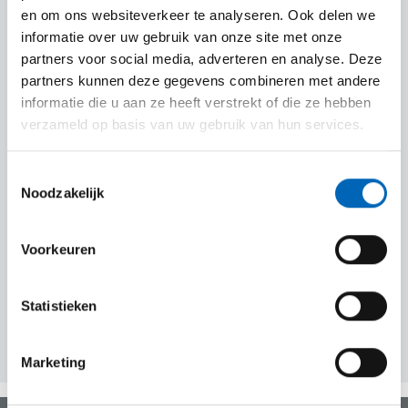
en om ons websiteverkeer te analyseren. Ook delen we
Vous remarquez un problème technique ? Ou
informatie over uw gebruik van onze site met onze
votre machine a besoin d’un entretien ?
partners voor social media, adverteren en analyse. Deze
CEBEKO dispose d’une équipe de techniciens de
partners kunnen deze gegevens combineren met andere
service dynamiques, experts dans leur domaine.
informatie die u aan ze heeft verstrekt of die ze hebben
Ainsi, nous garantissons un temps d’immobilisation
verzameld op basis van uw gebruik van hun services.
minimal pour votre machine.
Toestemmingsselectie
Besoin de conseils pour votre prochain projet ?
Noodzakelijk
Nous sommes à votre disposition.
Voorkeuren
Neem vrijblijvend contact op
Statistieken
Marketing