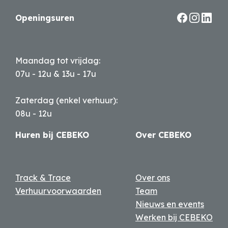
Ringaertstraat 16
T +32 50 21 49 35
8820 Torhout
info@cebeko.be
BE0455 384 910
Openingsuren
Maandag tot vrijdag:
07u - 12u & 13u - 17u
Zaterdag (enkel verhuur):
08u - 12u
Huren bij CEBEKO
Over CEBEKO