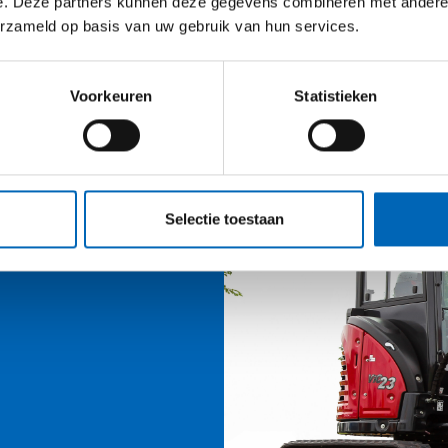
e. Deze partners kunnen deze gegevens combineren met andere i
MultiOne EZ7
erzameld op basis van uw gebruik van hun services.
Gewicht
1860 kg
Breedte
1.27 m
Hoogte
2.04 m
Hefvermogen
1440 kg
Voorkeuren
Statistieken
Hefhoogte
2900.00 m
Selectie toestaan