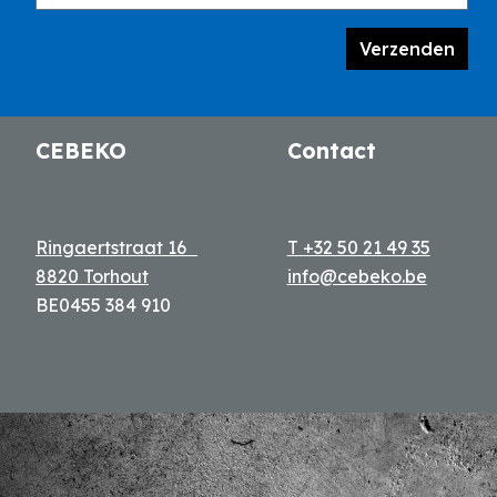
Verzenden
CEBEKO
Contact
Ringaertstraat 16
T +32 50 21 49 35
8820 Torhout
info@cebeko.be
BE0455 384 910