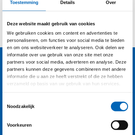
Jekko SPX 527
Toestemming
Details
Over
Deze website maakt gebruik van cookies
We gebruiken cookies om content en advertenties te
personaliseren, om functies voor social media te bieden
en om ons websiteverkeer te analyseren. Ook delen we
informatie over uw gebruik van onze site met onze
Nieuwsbrief
partners voor social media, adverteren en analyse. Deze
partners kunnen deze gegevens combineren met andere
Blijf je graag op de hoogte van alle laatste
informatie die u aan ze heeft verstrekt of die ze hebben
nieuwtjes, beurzen en events en exclusieve
verzameld op basis van uw gebruik van hun services.
promoties? Schrijf je dan in voor onze
maandelijkse nieuwsbrief.
Toestemmingsselectie
Noodzakelijk
Email*
Voorkeuren
Verzenden