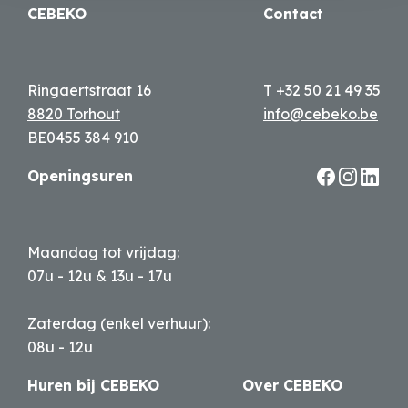
CEBEKO
Contact
Ringaertstraat 16
T +32 50 21 49 35
8820 Torhout
info@cebeko.be
BE0455 384 910
Openingsuren
Maandag tot vrijdag:
07u - 12u & 13u - 17u
Zaterdag (enkel verhuur):
08u - 12u
Huren bij CEBEKO
Over CEBEKO