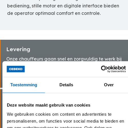
bediening, stille motor en digitale interface bieden
de operator optimaal comfort en controle.
Levering
Onze chauffeurs gaan snel en zorgvuldig te werk bij
het leveren van jouw huurmachine(s) bij jouw thuis
of op de werf.
Toestemming
Details
Over
Vlotte service
Deze website maakt gebruik van cookies
Dankzij onze eigen transportdienst en
We gebruiken cookies om content en advertenties te
servicewagens kunnen wij steeds snel schakelen bij
personaliseren, om functies voor social media te bieden en
last minute bestellingen of technische problemen.
om ons websiteverkeer te analyseren. Ook delen we