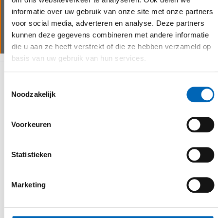
Wij beschikken over goed uitgeruste servicewagens
informatie over uw gebruik van onze site met onze partners
voor assistentie op locatie en garanderen zo een
voor social media, adverteren en analyse. Deze partners
minimale stilstand van de machine(s).
kunnen deze gegevens combineren met andere informatie
die u aan ze heeft verstrekt of die ze hebben verzameld op
basis van uw gebruik van hun services.
Waarom kiezen voor CEBEKO
Toestemmingsselectie
Noodzakelijk
Voorkeuren
Statistieken
personalised service
Marketing
Een belangrijk uitgangspunt in de
uitvoering van onze activiteiten is