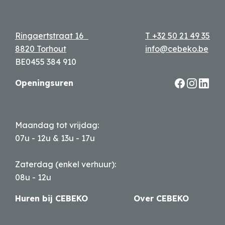
Ringaertstraat 16
T +32 50 21 49 35
8820 Torhout
info@cebeko.be
BE0455 384 910
Openingsuren
Maandag tot vrijdag:
07u - 12u & 13u - 17u
Zaterdag (enkel verhuur):
08u - 12u
Huren bij CEBEKO
Over CEBEKO