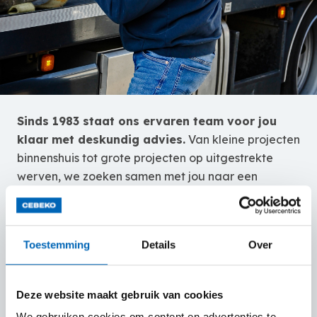
Sinds 1983 staat ons ervaren team voor jou
klaar met deskundig advies.
Van kleine projecten
binnenshuis tot grote projecten op uitgestrekte
werven, we zoeken samen met jou naar een
gepaste oplossing.
Onze ervaren chauffeurs gaan snel en zorgvuldig
te werk bij het leveren van de huurmachine(s) bij
Toestemming
Details
Over
jouw thuis of op de werf.
Merk je een technisch probleem op? Of is jouw
Deze website maakt gebruik van cookies
machine toe aan een onderhoudsbeurt?
We gebruiken cookies om content en advertenties te