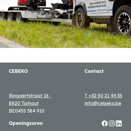
CEBEKO
Contact
Ringaertstraat 16
T +32 50 21 49 35
8820 Torhout
info@cebeko.be
BE0455 384 910
Openingsuren