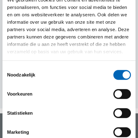
CEBEKO beschikt over een team van dynamische
personaliseren, om functies voor social media te bieden
servicetechniekers die specialisten zijn in hun
en om ons websiteverkeer te analyseren. Ook delen we
vakgebied. Zo garanderen wij een minimale
informatie over uw gebruik van onze site met onze
stilstand van jouw machine.
partners voor social media, adverteren en analyse. Deze
partners kunnen deze gegevens combineren met andere
informatie die u aan ze heeft verstrekt of die ze hebben
verzameld op basis van uw gebruik van hun services.
Advies nodig voor jouw volgende project? Wij
staan voor je klaar.
Toestemmingsselectie
Noodzakelijk
Neem vrijblijvend contact op
Voorkeuren
Statistieken
Huur een machine
Marketing