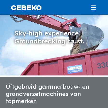
Sky-high experience.
Groundbreaking trust.
Uitgebreid gamma bouw- en
grondverzetmachines van
topmerken