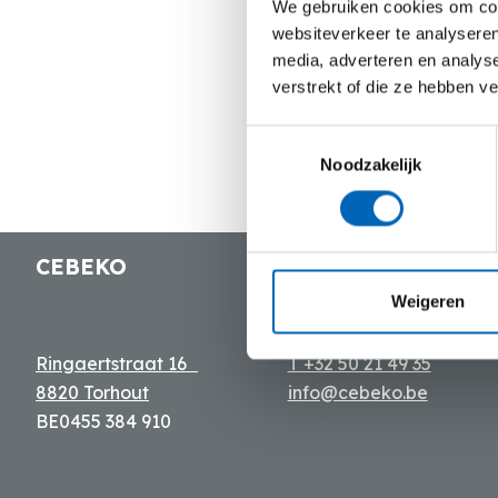
We gebruiken cookies om cont
websiteverkeer te analyseren
media, adverteren en analys
verstrekt of die ze hebben v
Toestemmingsselectie
Noodzakelijk
CEBEKO
Contact
Weigeren
Ringaertstraat 16
T +32 50 21 49 35
8820 Torhout
info@cebeko.be
BE0455 384 910