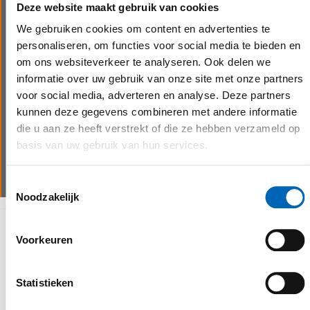
Deze website maakt gebruik van cookies
Op maat gemaakte aanbouwdelen
We gebruiken cookies om content en advertenties te
Aangevuld met de gepaste aanbouwdelen kan je
personaliseren, om functies voor social media te bieden en
jouw aangekochte machine multifunctioneel
om ons websiteverkeer te analyseren. Ook delen we
uitrusten. Naast het aanbieden van heel wat
informatie over uw gebruik van onze site met onze partners
kwaliteitsmerken, produceren wij ook op maat
voor social media, adverteren en analyse. Deze partners
gemaakte aanbouwdelen in-house. De
kunnen deze gegevens combineren met andere informatie
mogelijkheden zijn eindeloos.
die u aan ze heeft verstrekt of die ze hebben verzameld op
basis van uw gebruik van hun services.
Meer info
Toestemmingsselectie
Noodzakelijk
Waarom kiezen voor CEBEKO
Voorkeuren
Statistieken