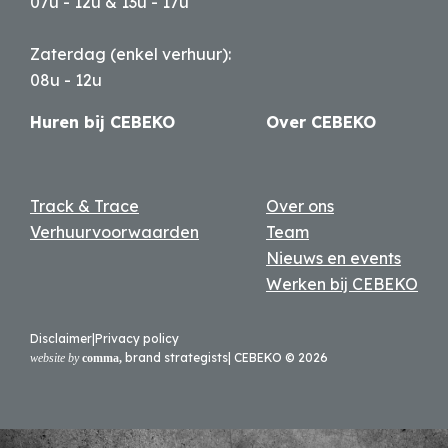
07u - 12u & 13u - 17u
Zaterdag (enkel verhuur):
08u - 12u
Huren bij CEBEKO
Over CEBEKO
Track & Trace
Over ons
Verhuurvoorwaarden
Team
Nieuws en events
Werken bij CEBEKO
Disclaimer
|
Privacy policy
brand strategists
| CEBEKO ©
2026
website by
comma,