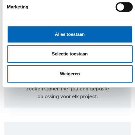
Marketing
personalised service
Alles toestaan
Een belangrijk uitgangspunt in de
uitvoering van onze activiteiten is
Selectie toestaan
klantgerichtheid. Door open
communicatie, deskundig advies en een
persoonlijke aanpak willen wij jou een
Weigeren
superieure klantenbeleving bieden. Wij
zoeken samen met jou een gepaste
oplossing voor elk project.