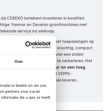
ij CEBEKO betekent investeren in kwaliteit.
htige Yanmar en Develon graafmachines met
tstekende service na verkoop.
erfect geschikt voor grondverzet toepassingen op
terreinen
of woonwijken en is krachtig, compact
 minigraafmachine is voorzien van een stalen
l
om de werkstabiliteit verder te verbeteren. Het
Over
randeert een
lange levensduur en een laag
wijl een krachtige motor en het VIPPS-
 Yanmar uitstekende prestaties leveren.
 media te bieden en om ons
ze partners voor social
nformatie die u aan ze heeft