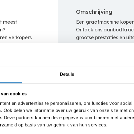
Omschrijving
t meest
Een graafmachine kopen b
en?
Ontdek ons aanbod krac
ren verkopers
grootse prestaties en ui
icht advies op
De
Yanmar SV19VT
is p
krappe stedelijke werk
en zeer veelzijdig. Deze
uitschuifbaar onderste
Details
innovatieve ontwerp ga
brandstofverbruik
, ter
 van cookies
hydraulische systeem van
ent en advertenties te personaliseren, om functies voor social
. Ook delen we informatie over uw gebruik van onze site met on
e. Deze partners kunnen deze gegevens combineren met andere i
erzameld op basis van uw gebruik van hun services.