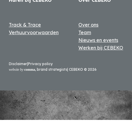
Huren bij CEBEKO
Over CEBEKO
Track & Trace
Over ons
Verhuurvoorwaarden
Team
Nieuws en events
Werken bij CEBEKO
Disclaimer
|
Privacy policy
brand strategists
| CEBEKO ©
2026
website by
comma,