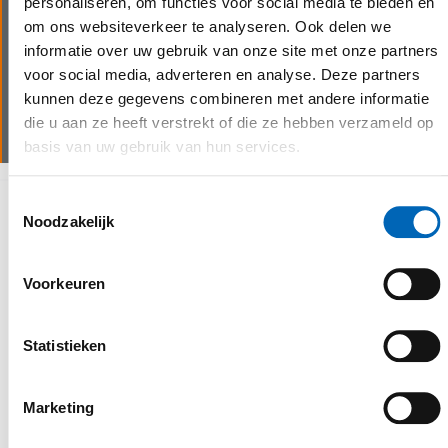
personaliseren, om functies voor social media te bieden en
kwaliteitsmerken, produceren wij ook op maat
om ons websiteverkeer te analyseren. Ook delen we
gemaakte aanbouwdelen in-house. De
informatie over uw gebruik van onze site met onze partners
mogelijkheden zijn eindeloos.
voor social media, adverteren en analyse. Deze partners
kunnen deze gegevens combineren met andere informatie
Meer info
die u aan ze heeft verstrekt of die ze hebben verzameld op
basis van uw gebruik van hun services.
Toestemmingsselectie
Waarom kiezen voor CEBEKO
Noodzakelijk
Voorkeuren
Statistieken
Marketing
personalised service