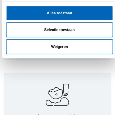
Een belangrijk uitgangspunt in de
uitvoering van onze activiteiten is
Alles toestaan
klantgerichtheid. Door open
communicatie, deskundig advies en een
Selectie toestaan
persoonlijke aanpak willen wij jou een
superieure klantenbeleving bieden. Wij
zoeken samen met jou een gepaste
Weigeren
oplossing voor elk project.