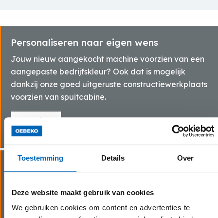
Personaliseren naar eigen wens
Jouw nieuw aangekocht machine voorzien van een
aangepaste bedrijfskleur? Ook dat is mogelijk
dankzij onze goed uitgeruste constructiewerkplaats
voorzien van spuitcabine.
Meer info
Toestemming
Details
Over
Op maat gemaakte aanbouwdelen
Aangevuld met de gepaste aanbouwdelen kan je
Deze website maakt gebruik van cookies
jouw aangekochte machine multifunctioneel
uitrusten. Naast het aanbieden van heel wat
We gebruiken cookies om content en advertenties te