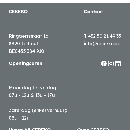
CEBEKO
Contact
Ringaertstraat 16
T +32 50 21 49 35
8820 Torhout
info@cebeko.be
BE0455 384 910
Openingsuren
Maandag tot vrijdag:
07u - 12u & 13u - 17u
Zaterdag (enkel verhuur):
08u - 12u