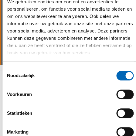
jouw aangekochte machine multifunctioneel
We gebruiken cookies om content en advertenties te
personaliseren, om functies voor social media te bieden en
uitrusten. Naast het aanbieden van heel wat
om ons websiteverkeer te analyseren. Ook delen we
kwaliteitsmerken, produceren wij ook op maat
informatie over uw gebruik van onze site met onze partners
gemaakte aanbouwdelen in-house. De
voor social media, adverteren en analyse. Deze partners
mogelijkheden zijn eindeloos.
kunnen deze gegevens combineren met andere informatie
die u aan ze heeft verstrekt of die ze hebben verzameld op
Meer info
basis van uw gebruik van hun services.
Toestemmingsselectie
Noodzakelijk
Waarom kiezen voor CEBEKO
Voorkeuren
Statistieken
Marketing