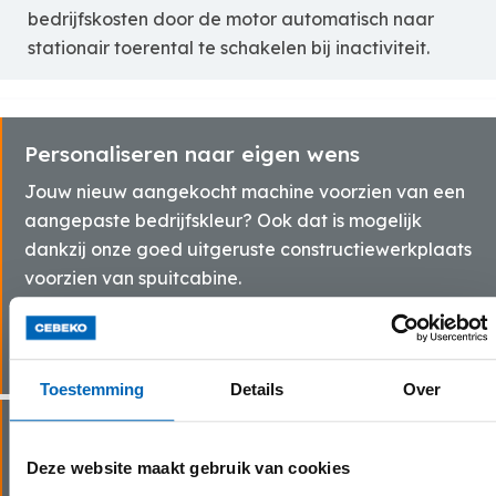
bedrijfskosten door de motor automatisch naar
stationair toerental te schakelen bij inactiviteit.
Personaliseren naar eigen wens
Jouw nieuw aangekocht machine voorzien van een
aangepaste bedrijfskleur? Ook dat is mogelijk
dankzij onze goed uitgeruste constructiewerkplaats
voorzien van spuitcabine.
Meer info
Toestemming
Details
Over
Op maat gemaakte aanbouwdelen
Deze website maakt gebruik van cookies
Aangevuld met de gepaste aanbouwdelen kan je