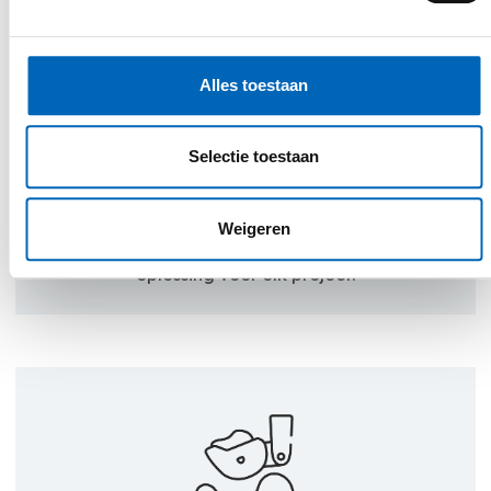
personalised service
Een belangrijk uitgangspunt in de
Alles toestaan
uitvoering van onze activiteiten is
klantgerichtheid. Door open
Selectie toestaan
communicatie, deskundig advies en een
persoonlijke aanpak willen wij jou een
superieure klantenbeleving bieden. Wij
Weigeren
zoeken samen met jou een gepaste
oplossing voor elk project.