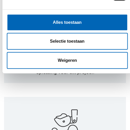
personalised service
Een belangrijk uitgangspunt in de
Alles toestaan
uitvoering van onze activiteiten is
klantgerichtheid. Door open
Selectie toestaan
communicatie, deskundig advies en een
persoonlijke aanpak willen wij jou een
superieure klantenbeleving bieden. Wij
Weigeren
zoeken samen met jou een gepaste
oplossing voor elk project.