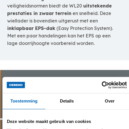
veiligheidsnormen biedt de WL20
uitstekende
prestaties in zwaar terrein
en snelheid. Deze
wiellader is bovendien uitgerust met een
inklapbaar EPS-dak
(Easy Protection System).
Met een paar handelingen kan het EPS op een
lage doorrijhoogte voorbereid worden.
Levering
Onze chauffeurs gaan snel en zorgvuldig te werk bij
het leveren van jouw huurmachine(s) bij jouw thuis
Toestemming
Details
Over
of op de werf.
Deze website maakt gebruik van cookies