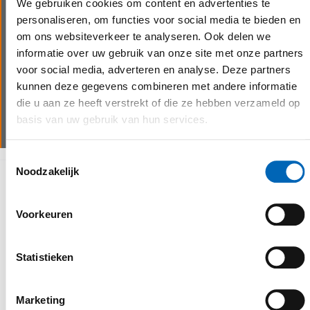
Vlotte service
We gebruiken cookies om content en advertenties te
personaliseren, om functies voor social media te bieden en
Dankzij onze eigen transportdienst en
om ons websiteverkeer te analyseren. Ook delen we
servicewagens kunnen wij steeds snel schakelen bij
informatie over uw gebruik van onze site met onze partners
last minute bestellingen of technische problemen.
voor social media, adverteren en analyse. Deze partners
Wij beschikken over goed uitgeruste servicewagens
kunnen deze gegevens combineren met andere informatie
voor assistentie op locatie en garanderen zo een
die u aan ze heeft verstrekt of die ze hebben verzameld op
minimale stilstand van de machine(s).
basis van uw gebruik van hun services.
Toestemmingsselectie
Noodzakelijk
Waarom kiezen voor CEBEKO
Voorkeuren
Statistieken
Marketing