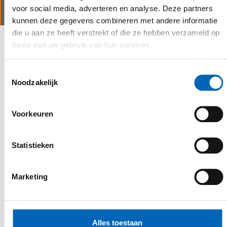
minimale stilstand van de machine(s).
voor social media, adverteren en analyse. Deze partners
kunnen deze gegevens combineren met andere informatie
die u aan ze heeft verstrekt of die ze hebben verzameld op
basis van uw gebruik van hun services.
Waarom kiezen voor CEBEKO
Toestemmingsselectie
Noodzakelijk
Voorkeuren
Statistieken
personalised service
Marketing
Een belangrijk uitgangspunt in de
uitvoering van onze activiteiten is
klantgerichtheid. Door open
communicatie, deskundig advies en een
Alles toestaan