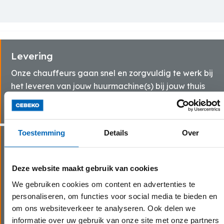
Levering
Onze chauffeurs gaan snel en zorgvuldig te werk bij
het leveren van jouw huurmachine(s) bij jouw thuis
of op de werf.
Toestemming
Details
Over
Vlotte service
Dankzij onze eigen transportdienst en
Deze website maakt gebruik van cookies
servicewagens kunnen wij steeds snel schakelen bij
We gebruiken cookies om content en advertenties te
last minute bestellingen of technische problemen.
personaliseren, om functies voor social media te bieden en
Wij beschikken over goed uitgeruste servicewagens
om ons websiteverkeer te analyseren. Ook delen we
voor assistentie op locatie en garanderen zo een
informatie over uw gebruik van onze site met onze partners