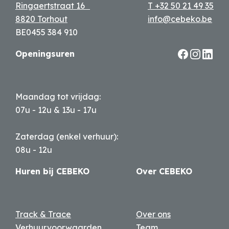
Ringaertstraat 16
T +32 50 21 49 35
8820 Torhout
info@cebeko.be
BE0455 384 910
Openingsuren
Maandag tot vrijdag:
07u - 12u & 13u - 17u
Zaterdag (enkel verhuur):
08u - 12u
Huren bij CEBEKO
Over CEBEKO
Track & Trace
Over ons
Verhuurvoorwaarden
Team