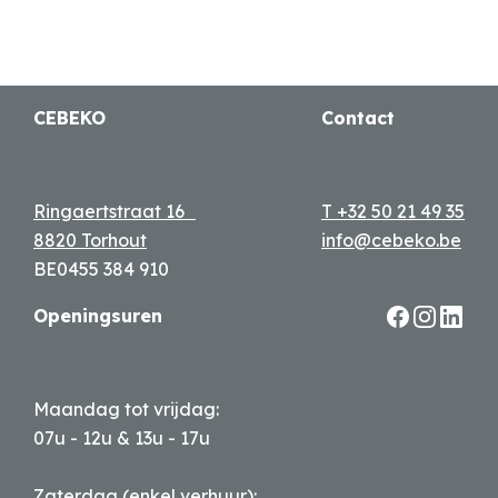
CEBEKO
Contact
Ringaertstraat 16
T +32 50 21 49 35
8820 Torhout
info@cebeko.be
BE0455 384 910
Openingsuren
Maandag tot vrijdag:
07u - 12u & 13u - 17u
Zaterdag (enkel verhuur):