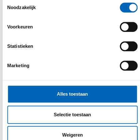
Toestemmingsselectie
Noodzakelijk
personalised service
Een belangrijk uitgangspunt in de
Voorkeuren
uitvoering van onze activiteiten is
klantgerichtheid. Door open
Statistieken
communicatie, deskundig advies en een
persoonlijke aanpak willen wij jou een
Marketing
superieure klantenbeleving bieden. Wij
zoeken samen met jou een gepaste
oplossing voor elk project.
Alles toestaan
Selectie toestaan
Weigeren