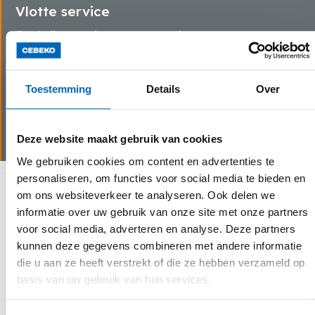
Vlotte service
Dankzij onze eigen transportdienst en
servicewagens kunnen wij steeds snel schakelen bij
last minute bestellingen of technische problemen.
Wij beschikken over goed uitgeruste servicewagens
Toestemming
Details
Over
voor assistentie op locatie en garanderen zo een
minimale stilstand van de machine(s).
Deze website maakt gebruik van cookies
We gebruiken cookies om content en advertenties te
personaliseren, om functies voor social media te bieden en
Waarom kiezen voor CEBEKO
om ons websiteverkeer te analyseren. Ook delen we
informatie over uw gebruik van onze site met onze partners
voor social media, adverteren en analyse. Deze partners
kunnen deze gegevens combineren met andere informatie
die u aan ze heeft verstrekt of die ze hebben verzameld op
basis van uw gebruik van hun services.