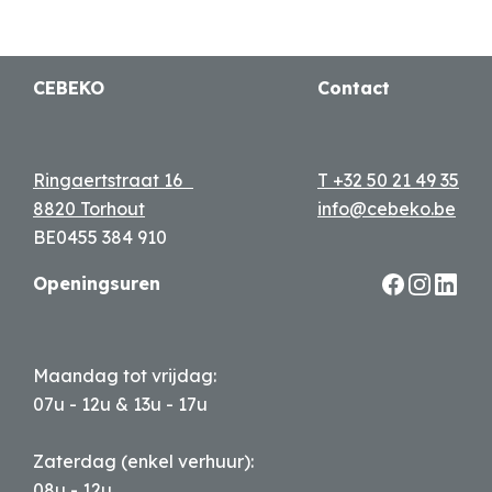
CEBEKO
Contact
Ringaertstraat 16
T +32 50 21 49 35
8820 Torhout
info@cebeko.be
BE0455 384 910
Openingsuren
Maandag tot vrijdag:
07u - 12u & 13u - 17u
Zaterdag (enkel verhuur):
08u - 12u