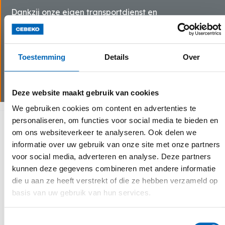
Dankzij onze eigen transportdienst en
servicewagens kunnen wij steeds snel schakelen bij
last minute bestellingen of technische problemen.
Wij beschikken over goed uitgeruste servicewagens
Toestemming
Details
Over
voor assistentie op locatie en garanderen zo een
minimale stilstand van de machine(s).
Deze website maakt gebruik van cookies
We gebruiken cookies om content en advertenties te
personaliseren, om functies voor social media te bieden en
Waarom kiezen voor CEBEKO
om ons websiteverkeer te analyseren. Ook delen we
informatie over uw gebruik van onze site met onze partners
voor social media, adverteren en analyse. Deze partners
kunnen deze gegevens combineren met andere informatie
die u aan ze heeft verstrekt of die ze hebben verzameld op
basis van uw gebruik van hun services.
Toestemmingsselectie