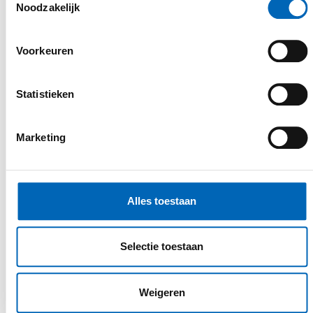
personalised service
Noodzakelijk
Een belangrijk uitgangspunt in de
Voorkeuren
uitvoering van onze activiteiten is
klantgerichtheid. Door open
communicatie, deskundig advies en een
Statistieken
persoonlijke aanpak willen wij jou een
superieure klantenbeleving bieden. Wij
Marketing
zoeken samen met jou een gepaste
oplossing voor elk project.
Alles toestaan
Selectie toestaan
Weigeren