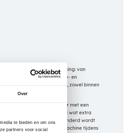
oogwerkers voor elke toepassing: van
rkers tot robuuste telescoop- en
en efficiënt werken op hoogte, zowel binnen
Over
 26.14
is een
spinhoogwerker
met een
ter. Het onderstel biedt heel wat extra
 ervoor dat de gronddruk verminderd wordt
 media te bieden en om ons
en. De totale hoogte van de machine tijdens
ze partners voor social