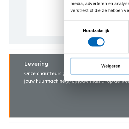
media, adverteren en analys
verstrekt of die ze hebben v
Toestemmingsselectie
Noodzakelijk
Levering
Weigeren
Onze chauffeurs gaan snel en zorgvuldig te wer
jouw huurmachine(s) bij jouw thuis of op de wer