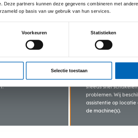
transport is overigen
e. Deze partners kunnen deze gegevens combineren met andere i
bereikbare plaatsen i
erzameld op basis van uw gebruik van hun services.
Voorkeuren
Statistieken
Vlotte service
Selectie toestaan
k bij het leveren van
Dankzij onze eigen tr
f.
steeds snel schakelen 
problemen. Wij besch
assistentie op locati
de machine(s).