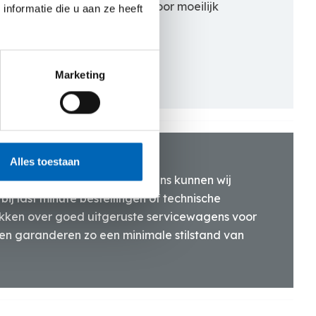
s lager dan 2 meter. Perfect voor moeilijk
nformatie die u aan ze heeft
n stedelijke of groene zones.
Marketing
Alles toestaan
ansportdienst en servicewagens kunnen wij
bij last minute bestellingen of technische
ikken over goed uitgeruste servicewagens voor
e en garanderen zo een minimale stilstand van