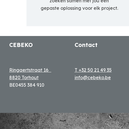
zoeken samen met jou een
gepaste oplossing voor elk project.
CEBEKO
Contact
Ringaertstraat 16
T +32 50 21 49 35
8820 Torhout
info@cebeko.be
BE0455 384 910