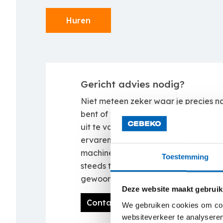
Huren
Gericht advies nodig?
Niet meteen zeker waar je precies n
bent of welke machine het meest gesc
uit te voeren werken? Neem dan con
ervaren verhuurteam. Zij zoeken sa
machine op maat van het project. Be
Toestemming
steeds twijfel? Dan komt onze Rental
gewoon ter plaatse.
Deze website maakt gebruik
Contacteer ons
We gebruiken cookies om cont
websiteverkeer te analyseren