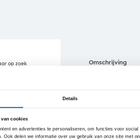
Omschrijving
aar op zoek
hikt is voor de
Bij CEBEKO huur je h
tact op met ons
compacte spinhoogwe
men met jou een
knikmodellen. Veilig 
staat er nog
als buiten.
Details
 Advisor
De
Hinowa Lightlift
werkhoogte van 26 me
 van cookies
stabiliteit en zorgt
ent en advertenties te personaliseren, om functies voor social
tijdens verplaatsing
. Ook delen we informatie over uw gebruik van onze site met on