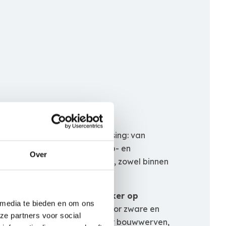
oogwerkers voor elke toepassing: van
rkers tot robuuste telescoop- en
Over
en efficiënt werken op hoogte, zowel binnen
ax
is een
telescoophoogwerker op
 media te bieden en om ons
khoogte van 26 m. Ideaal voor zware en
ze partners voor social
gheden. Uiterst geschikt voor bouwwerven,