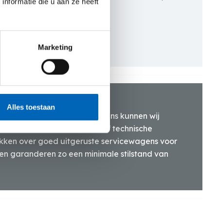
nformatie die u aan ze heeft
ustriële toepassingen.
Marketing
Alles toestaan
ansportdienst en servicewagens kunnen wij
bij last minute bestellingen of technische
ikken over goed uitgeruste servicewagens voor
e en garanderen zo een minimale stilstand van