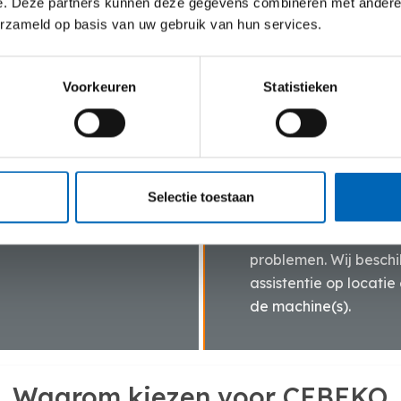
e. Deze partners kunnen deze gegevens combineren met andere i
infrastructuur en ind
erzameld op basis van uw gebruik van hun services.
Voorkeuren
Statistieken
Vlotte service
Selectie toestaan
k bij het leveren van
Dankzij onze eigen tr
f.
steeds snel schakelen 
problemen. Wij besch
assistentie op locati
de machine(s).
Waarom kiezen voor CEBEKO