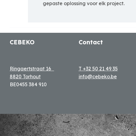
gepaste oplossing voor elk project.
CEBEKO
Contact
Ringaertstraat 16
T +32 50 21 49 35
8820 Torhout
info@cebeko.be
BE0455 384 910