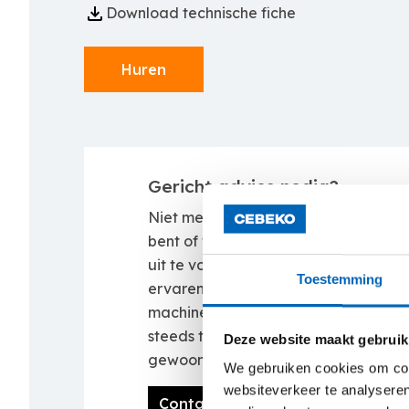
Download technische fiche
Huren
Gericht advies nodig?
Niet meteen zeker waar je precies n
bent of welke machine het meest gesc
uit te voeren werken? Neem dan con
Toestemming
ervaren verhuurteam. Zij zoeken sa
machine op maat van het project. Be
steeds twijfel? Dan komt onze Rental
Deze website maakt gebruik
gewoon ter plaatse.
We gebruiken cookies om cont
websiteverkeer te analyseren
Contacteer ons