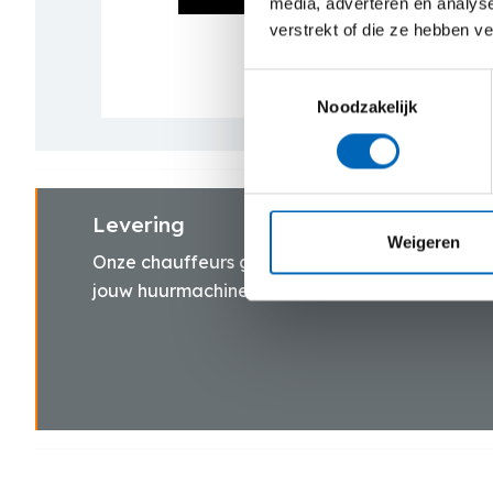
media, adverteren en analys
verstrekt of die ze hebben v
Toestemmingsselectie
Noodzakelijk
Levering
Weigeren
Onze chauffeurs gaan snel en zorgvuldig te wer
jouw huurmachine(s) bij jouw thuis of op de wer