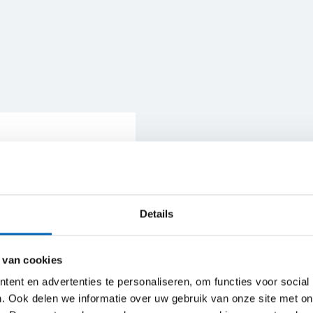
Omschrijving
aar op zoek
hikt is voor de
Bij CEBEKO huur je h
tact op met ons
compacte spinhoogwe
Details
men met jou een
knikmodellen. Veilig 
staat er nog
als buiten.
 Advisor
 van cookies
De
Genie S-80 J Tr
ent en advertenties te personaliseren, om functies voor social
rupsbanden
met wer
. Ook delen we informatie over uw gebruik van onze site met on
ruwe terreinomstandi