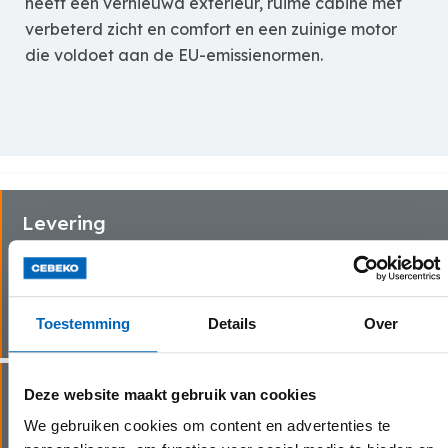
heeft een vernieuwd exterieur, ruime cabine met
verbeterd zicht en comfort en een zuinige motor
die voldoet aan de EU-emissienormen.
Levering
Onze chauffeurs gaan snel en zorgvuldig te werk bij
het leveren van jouw huurmachine(s) bij jouw thuis
of op de werf.
Toestemming
Details
Over
Vlotte service
Deze website maakt gebruik van cookies
We gebruiken cookies om content en advertenties te
Dankzij onze eigen transportdienst en