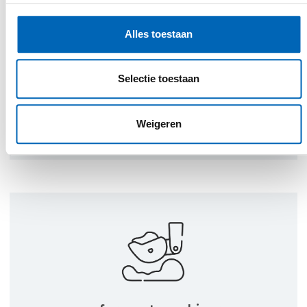
Een belangrijk uitgangspunt in de
uitvoering van onze activiteiten is
Alles toestaan
klantgerichtheid. Door open
communicatie, deskundig advies en een
Selectie toestaan
persoonlijke aanpak willen wij jou een
superieure klantenbeleving bieden. Wij
zoeken samen met jou een gepaste
Weigeren
oplossing voor elk project.