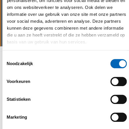
personaliseren, om functies voor social media te bieden en
servicewagens kunnen wij steeds snel schakelen bij
om ons websiteverkeer te analyseren. Ook delen we
last minute bestellingen of technische problemen.
informatie over uw gebruik van onze site met onze partners
Wij beschikken over goed uitgeruste servicewagens
voor social media, adverteren en analyse. Deze partners
voor assistentie op locatie en garanderen zo een
kunnen deze gegevens combineren met andere informatie
minimale stilstand van de machine(s).
die u aan ze heeft verstrekt of die ze hebben verzameld op
basis van uw gebruik van hun services.
Toestemmingsselectie
Waarom kiezen voor CEBEKO
Noodzakelijk
Voorkeuren
Statistieken
Marketing
personalised service