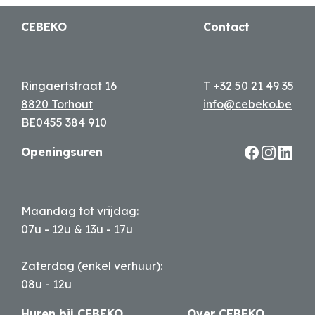
CEBEKO
Contact
Ringaertstraat 16
T +32 50 21 49 35
8820 Torhout
info@cebeko.be
BE0455 384 910
Openingsuren
Maandag tot vrijdag:
07u - 12u & 13u - 17u
Zaterdag (enkel verhuur):
08u - 12u
Huren bij CEBEKO
Over CEBEKO