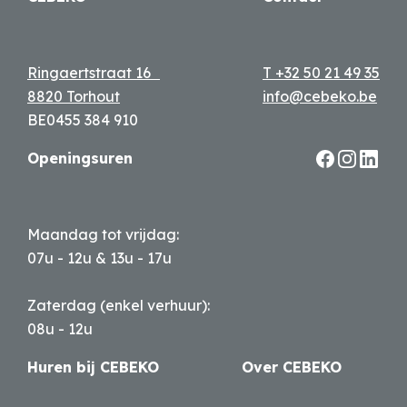
Ringaertstraat 16
T +32 50 21 49 35
8820 Torhout
info@cebeko.be
BE0455 384 910
Openingsuren
Maandag tot vrijdag:
07u - 12u & 13u - 17u
Zaterdag (enkel verhuur):
08u - 12u
Huren bij CEBEKO
Over CEBEKO