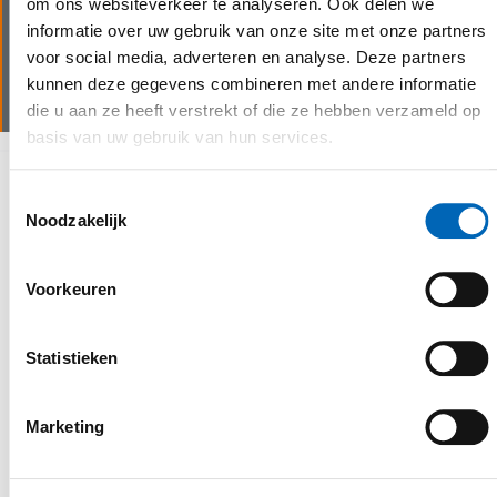
om ons websiteverkeer te analyseren. Ook delen we
Wij beschikken over goed uitgeruste servicewagens
informatie over uw gebruik van onze site met onze partners
voor assistentie op locatie en garanderen zo een
voor social media, adverteren en analyse. Deze partners
minimale stilstand van de machine(s).
kunnen deze gegevens combineren met andere informatie
die u aan ze heeft verstrekt of die ze hebben verzameld op
basis van uw gebruik van hun services.
Waarom kiezen voor CEBEKO
Toestemmingsselectie
Noodzakelijk
Voorkeuren
Statistieken
personalised service
Marketing
Een belangrijk uitgangspunt in de
uitvoering van onze activiteiten is