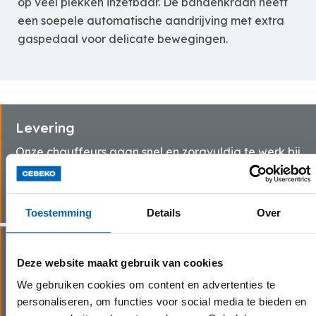
op veel plekken inzetbaar. De bandenkraan heeft
een soepele automatische aandrijving met extra
gaspedaal voor delicate bewegingen.
Levering
Onze chauffeurs gaan snel en zorgvuldig te werk bij
het leveren van jouw huurmachine(s) bij jouw thuis
of op de werf.
Toestemming
Details
Over
Vlotte service
Deze website maakt gebruik van cookies
Dankzij onze eigen transportdienst en
We gebruiken cookies om content en advertenties te
servicewagens kunnen wij steeds snel schakelen bij
personaliseren, om functies voor social media te bieden en
last minute bestellingen of technische problemen.