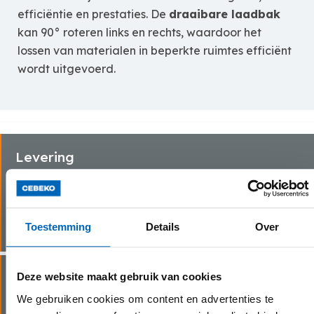
efficiëntie en prestaties. De
draaibare laadbak
kan 90° roteren links en rechts, waardoor het
lossen van materialen in beperkte ruimtes efficiënt
wordt uitgevoerd.
Levering
Onze chauffeurs gaan snel en zorgvuldig te werk bij
het leveren van jouw huurmachine(s) bij jouw thuis
of op de werf.
Toestemming
Details
Over
Vlotte service
Deze website maakt gebruik van cookies
We gebruiken cookies om content en advertenties te
Dankzij onze eigen transportdienst en