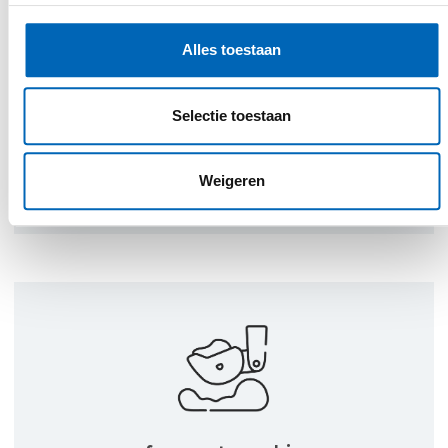
Een belangrijk uitgangspunt in de
uitvoering van onze activiteiten is
Alles toestaan
klantgerichtheid. Door open
communicatie, deskundig advies en een
Selectie toestaan
persoonlijke aanpak willen wij jou een
superieure klantenbeleving bieden. Wij
zoeken samen met jou een gepaste
Weigeren
oplossing voor elk project.