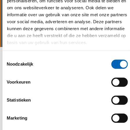
personaliseren, om functies voor social media te bieden en
servicewagens kunnen wij steeds snel schakelen bij
om ons websiteverkeer te analyseren. Ook delen we
last minute bestellingen of technische problemen.
informatie over uw gebruik van onze site met onze partners
Wij beschikken over goed uitgeruste servicewagens
voor social media, adverteren en analyse. Deze partners
voor assistentie op locatie en garanderen zo een
kunnen deze gegevens combineren met andere informatie
minimale stilstand van de machine(s).
die u aan ze heeft verstrekt of die ze hebben verzameld op
basis van uw gebruik van hun services.
Toestemmingsselectie
Waarom kiezen voor CEBEKO
Noodzakelijk
Voorkeuren
Statistieken
Marketing
personalised service