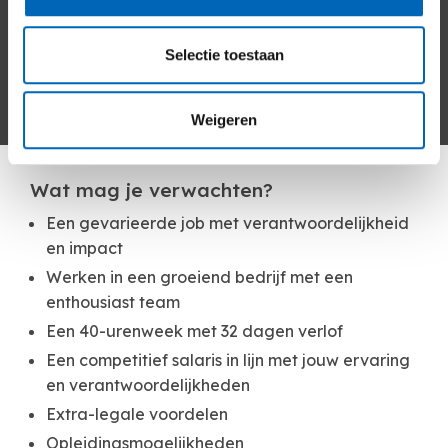
Je bent klantgericht en denkt in oplossingen
Je bent een echte teamplayer: je stemt vlot af
Selectie toestaan
met collega’s en zorgt voor een duidelijke
afstemming in de dagelijkse planning
Je bent flexibel en leergierig
Weigeren
Wat mag je verwachten?
Een gevarieerde job met verantwoordelijkheid
en impact
Werken in een groeiend bedrijf met een
enthousiast team
Een 40-urenweek met 32 dagen verlof
Een competitief salaris in lijn met jouw ervaring
en verantwoordelijkheden
Extra-legale voordelen
Opleidingsmogelijkheden