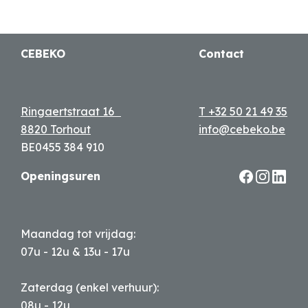
CEBEKO
Contact
Ringaertstraat 16
T +32 50 21 49 35
8820 Torhout
info@cebeko.be
BE0455 384 910
Openingsuren
Maandag tot vrijdag:
07u - 12u & 13u - 17u
Zaterdag (enkel verhuur):
08u - 12u